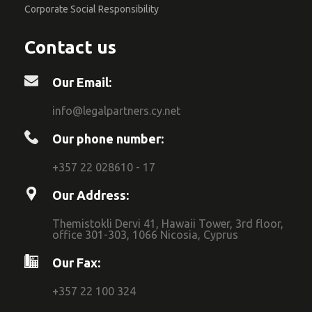
Corporate Social Responsibility
Contact us
Our Email:
info@legalpartners.cy.net
Our phone number:
+357 22 028610 - 17
Our Address:
Themistokli Dervi 41, Hawaii Tower, 3rd floor,
office 301-303, 1066 Nicosia, Cyprus
Our Fax:
+357 22 100 324