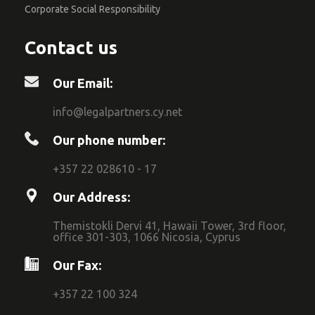
Corporate Social Responsibility
Contact us
Our Email:
info@legalpartners.cy.net
Our phone number:
+357 22 028610 - 17
Our Address:
Themistokli Dervi 41, Hawaii Tower, 3rd floor,
office 301-303, 1066 Nicosia, Cyprus
Our Fax:
+357 22 100 324