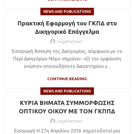
NEWS AND PUBLICATIONS
Πρακτική Εφαρμογή του ΓΚΠΔ στο
Δικηγορικό Επάγγελμα
LegalPartners
Εισαγωγή Άσκηση της Δικηγορίας, σύμφωνα με το
Περί Δικηγόρων Νόμο σημαίvει- «(i) τηv εμφάvιση
εvώπιov oπoιoυδήπoτε Δικαστηρίoυ γ...
CONTINUE READING
NEWS AND PUBLICATIONS
ΚΥΡΙΑ ΒΗΜΑΤΑ ΣΥΜΜΟΡΦΩΣΗΣ
ΟΠΤΙΚΟΥ ΟΙΚΟΥ ΜΕ ΤΟΝ ΓΚΠΠΔ
LegalPartners
Εισαγωγή Η 27η Απριλίου 2016 σηματοδοτεί μια