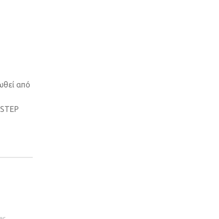
ωθεί από
y STEP
er