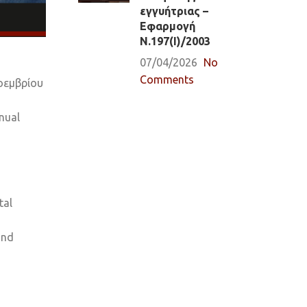
εγγυήτριας –
Εφαρμογή
Ν.197(Ι)/2003
07/04/2026
No
Comments
οεμβρίου
nnual
tal
and