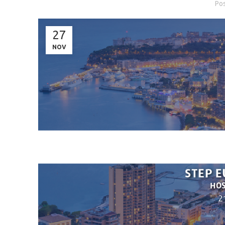
Po
27
NOV