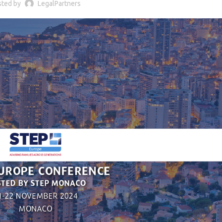
sted by
LegalPartners